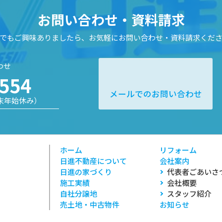
お問い合わせ・資料請求
でもご興味ありましたら、お気軽にお問い合わせ・資料請求くだ
わせ
-554
メールでのお問い合わせ
年末年始休み）
ホーム
リフォーム
日進不動産について
会社案内
日進の家づくり
代表者ごあいさ
施工実績
会社概要
自社分譲地
スタッフ紹介
売土地・中古物件
お知らせ